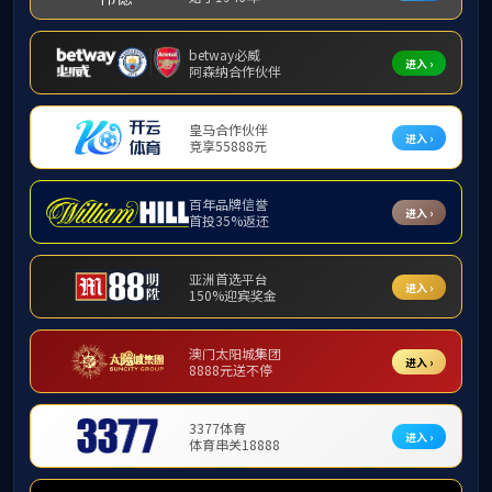
花样巾帼 魅力绽放——后勤服务集团开展庆祝“三八”国
际劳动妇女节主题活动
来源：
时间：2026-03-09
作者：
点击：
本网讯（通讯员 王江霞）春风送暖，芳华
初绽。三月的阳光里，最美的风景是她们的笑
颜。为庆祝“三八”国际劳动妇女节，丰富女职
工的精神文化生活，3月6日，后勤服务集团精
心组织全体女职工开展主题观影活动，用一场
温柔的银幕邂逅，致敬平凡岗位上闪闪发光的
“她”。