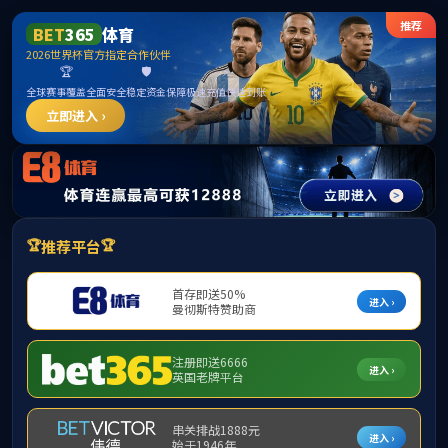
******
伟德(bevictor)国际官方网站 - 源自英国始于1946
党群工作
当前位置：
->
->
-> 正文
首页
党群工作
工会工作